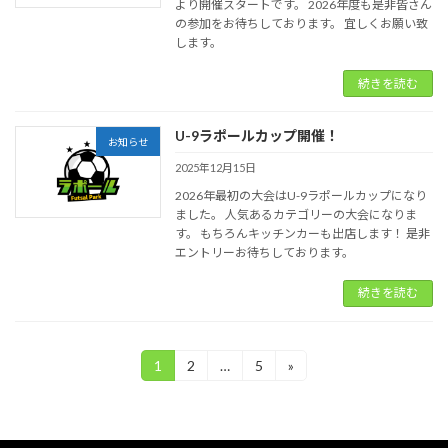
より開催スタートです。 2026年度も是非皆さん
の参加をお待ちしております。 宜しくお願い致
します。
続きを読む
U-9ラポールカップ開催！
お知らせ
2025年12月15日
2026年最初の大会はU-9ラポールカップになり
ました。 人気あるカテゴリーの大会になりま
す。 もちろんキッチンカーも出店します！ 是非
エントリーお待ちしております。
続きを読む
投
1
2
…
5
»
固
固
固
定
定
定
稿
ペ
ペ
ペ
ー
ー
ー
ナ
ジ
ジ
ジ