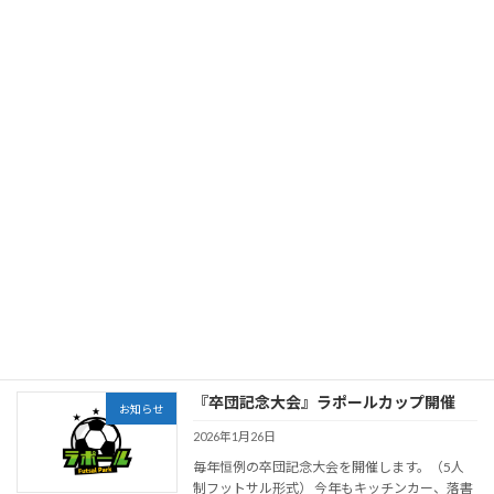
習、会社や大学などでのサークル活動、友人や
同級生との定期的な運動など、 月2回以上ご利
用の […]
続きを読む
2月個人プログラム開催日
お知らせ
2026年1月31日
いつもご利用ありがとうございます。 ２月の個
人プログラムの開催日になります。 追加で開催
日が増える可能性がありますので、その場合は
Instagram、予約サイト等でお知らせ致します。
2月も是非皆さんの参加お待ちしており […]
続きを読む
『卒団記念大会』ラポールカップ開催
お知らせ
2026年1月26日
毎年恒例の卒団記念大会を開催します。（5人
制フットサル形式） 今年もキッチンカー、落書