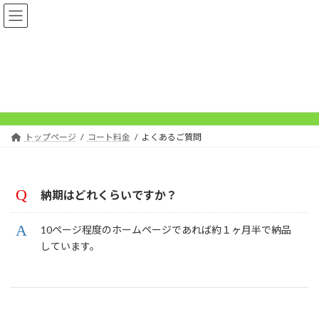
コ
ナ
ン
ビ
テ
ゲ
ン
ー
ツ
シ
へ
ョ
よくあるご質問
ス
ン
キ
に
ッ
移
プ
動
トップページ
コート料金
よくあるご質問
納期はどれくらいですか？
10ページ程度のホームページであれば約１ヶ月半で納品
しています。